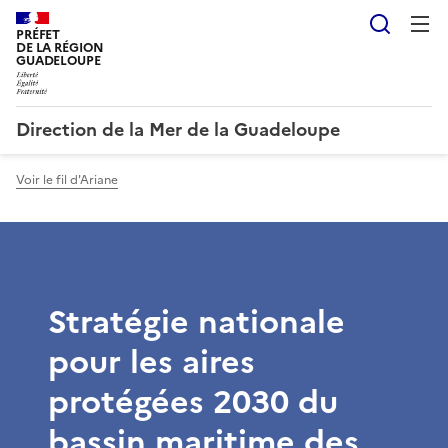
Reche
PRÉFET
DE LA RÉGION
GUADELOUPE
Direction de la Mer de la Guadeloupe
Voir le fil d'Ariane
Stratégie nationale
pour les aires
protégées 2030 du
bassin maritime des