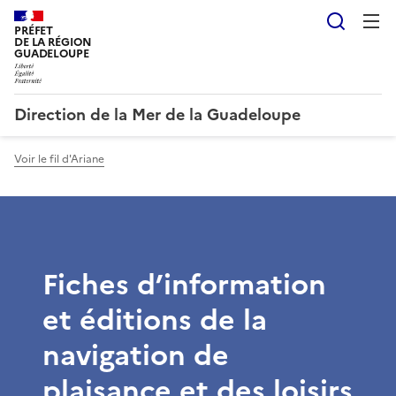
Reche
PRÉFET
DE LA RÉGION
GUADELOUPE
Direction de la Mer de la Guadeloupe
Voir le fil d'Ariane
Fiches d’information
et éditions de la
navigation de
plaisance et des loisirs